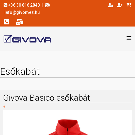
+36 30 816 2840
|
info@givomez.hu
Esőkabát
Givova Basico esőkabát
+