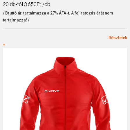
20 db-tól 3.650Ft /db
/ Bruttó ár, tartalmazza a 27% ÁFA-t. A feliratozás árát nem
tartalmazza! /
Részletek
+