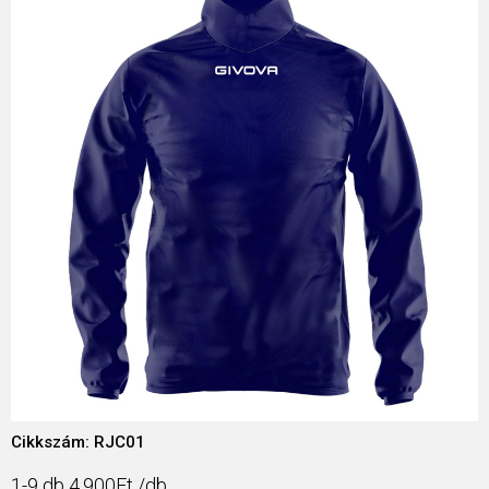
Cikkszám: RJC01
1-9 db 4.900Ft /db