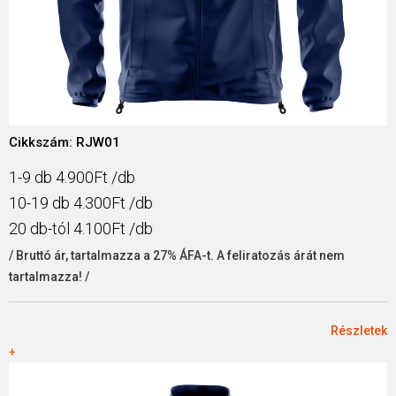
Cikkszám: RJW01
1-9 db 4.900Ft /db
10-19 db 4.300Ft /db
20 db-tól 4.100Ft /db
/ Bruttó ár, tartalmazza a 27% ÁFA-t. A feliratozás árát nem
tartalmazza! /
Részletek
+