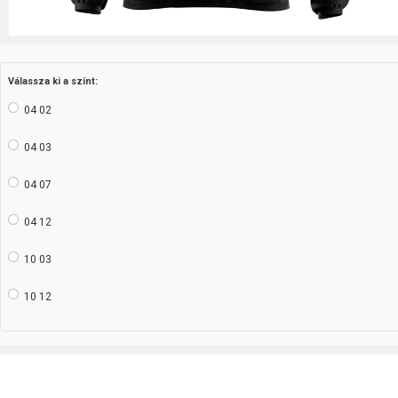
Válassza ki a színt:
04 02
04 03
04 07
04 12
10 03
10 12