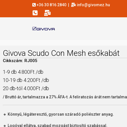
+36 30 816 2840
|
info@givomez.hu
Givova Scudo Con Mesh esőkabát
Cikkszám: RJ005
1-9 db 4.800Ft /db
10-19 db 4.200Ft /db
20 db-tól 4.000Ft /db
/ Bruttó ár, tartalmazza a 27% ÁFA-t. A feliratozás árát nem tartalma
🔸 Könnyű, légáteresztő, gyorsan száradó poliészter anyag.
🔸 Logóval ellátva, szabad mozgást biztosító szabással.