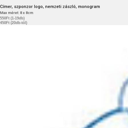
Címer, szponzor logo, nemzeti zászló, monogram
Max méret: 8 x 8cm
550Ft (1-19db)
450Ft (20db-tól)