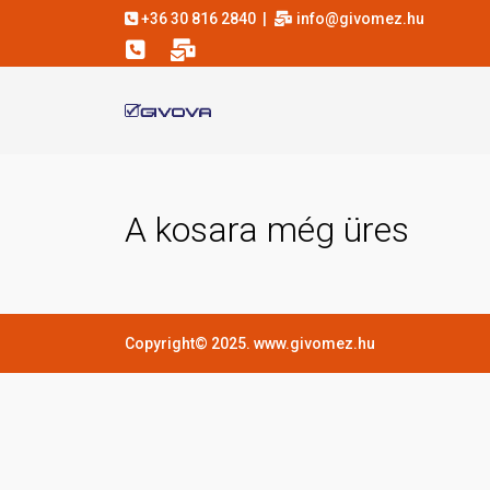
+36 30 816 2840
|
info@givomez.hu
A kosara még üres
Copyright© 2025. www.givomez.hu