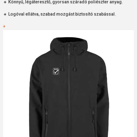
🔸 Könnyű, légáteresztő, gyorsan száradó poliészter anyag.
🔸 Logóval ellátva, szabad mozgást biztosító szabással.
+