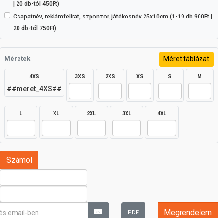
| 20 db-tól 450Ft)
Csapatnév, reklámfelirat, szponzor, játékosnév 25x10cm (1-19 db 900Ft |
20 db-tól 750Ft)
Méret táblázat
Méretek
4XS
3XS
2XS
XS
S
M
##meret_4XS##
L
XL
2XL
3XL
4XL
Megrendelem