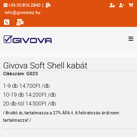
+36 30 816 2840
|
info@givomez.hu
Givova Soft Shell kabát
Cikkszám: G023
1-9 db 14.700Ft /db
10-19 db 14.200Ft /db
20 db-tól 14.500Ft /db
/ Bruttó ár, tartalmazza a 27% ÁFA-t. A feliratozás árát nem
tartalmazza! /