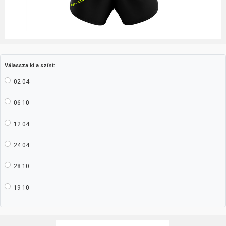
Válassza ki a színt:
02 04
06 10
12 04
24 04
28 10
19 10