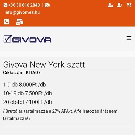
+36 30 816 2840
|
info@givomez.hu
Givova New York szett
Cikkszám: KITA07
1-9 db 8.000Ft /db
10-19 db 7.500Ft /db
20 db-tól 7.100Ft /db
/ Bruttó ár, tartalmazza a 27% ÁFA-t. A feliratozás árát nem
tartalmazza! /