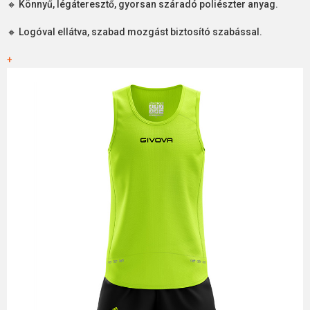
🔸 Könnyű, légáteresztő, gyorsan száradó poliészter anyag.
🔸 Logóval ellátva, szabad mozgást biztosító szabással.
+