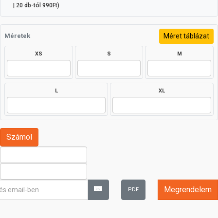
| 20 db-tól 990Ft)
Méret táblázat
Méretek
XS
S
M
L
XL
Megrendelem